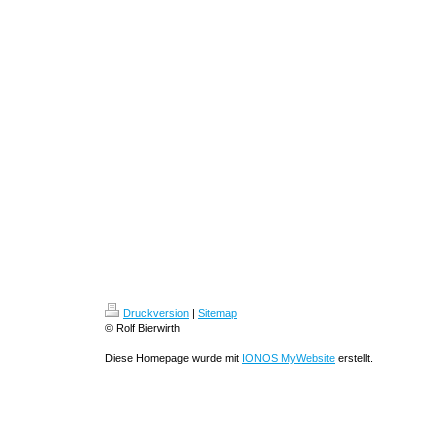
Druckversion
|
Sitemap
© Rolf Bierwirth
Diese Homepage wurde mit
IONOS MyWebsite
erstellt.