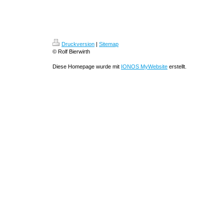
Druckversion
|
Sitemap
© Rolf Bierwirth
Diese Homepage wurde mit
IONOS MyWebsite
erstellt.