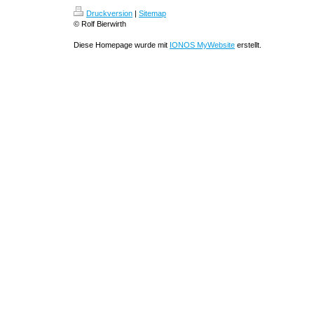
Druckversion
|
Sitemap
© Rolf Bierwirth
Diese Homepage wurde mit
IONOS MyWebsite
erstellt.