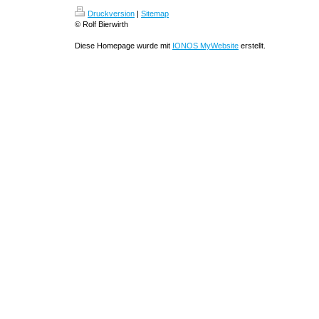
Druckversion
|
Sitemap
© Rolf Bierwirth
Diese Homepage wurde mit
IONOS MyWebsite
erstellt.