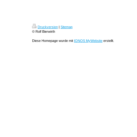
Druckversion
|
Sitemap
© Rolf Bierwirth
Diese Homepage wurde mit
IONOS MyWebsite
erstellt.