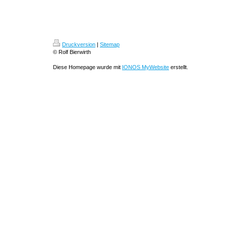
Druckversion
|
Sitemap
© Rolf Bierwirth
Diese Homepage wurde mit
IONOS MyWebsite
erstellt.