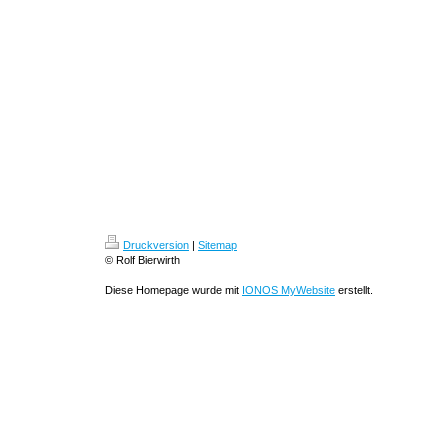
Druckversion
|
Sitemap
© Rolf Bierwirth
Diese Homepage wurde mit
IONOS MyWebsite
erstellt.