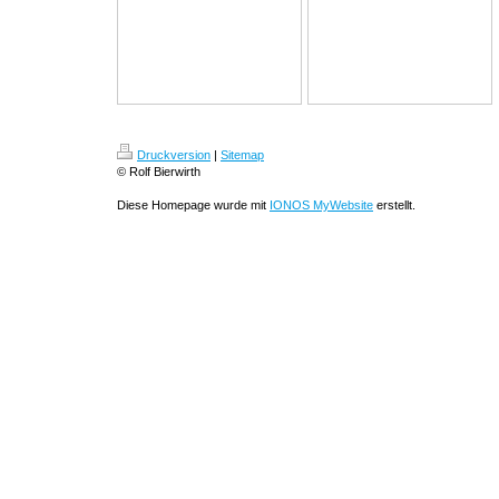
Druckversion
|
Sitemap
© Rolf Bierwirth
Diese Homepage wurde mit
IONOS MyWebsite
erstellt.