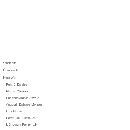
Startseite
Über mich
Kunst/Art
Felix J. Bordes
Martin Chirino
Susanne Jamila Dawud
Augustin Bolanos Morales
Guy Martin
Peter Lenk Bildhauer
L.S. Lowry Painter UK