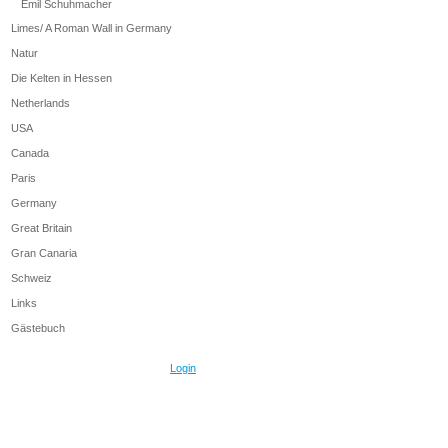
Emil Schuhmacher
Limes/ A Roman Wall in Germany
Natur
Die Kelten in Hessen
Netherlands
USA
Canada
Paris
Germany
Great Britain
Gran Canaria
Schweiz
Links
Gästebuch
Login